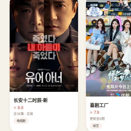
长安十二时辰·新
喜剧工厂
⭐ 8.6
⭐ 7.9
全36集 · 古装
更新至6期
电视剧
综艺