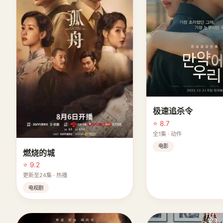
极速追杀令
⭐ 8.7
全1集 · 动作
电影
燃烧的城
⭐ 9.2
更新至24集 · 热播
电视剧