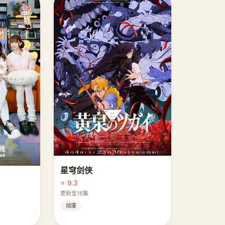
星穹剑侠
⭐ 9.3
更新至18集
动漫