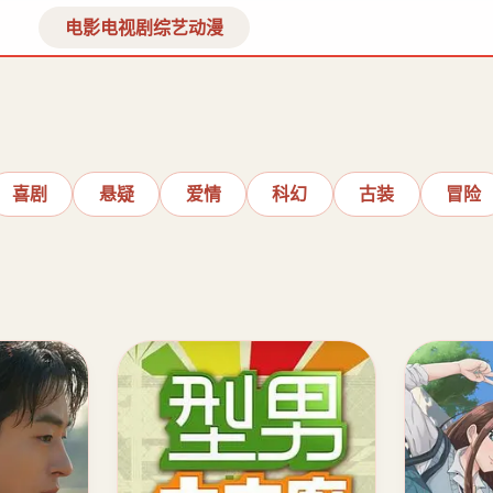
电影
电视剧
综艺
动漫
喜剧
悬疑
爱情
科幻
古装
冒险