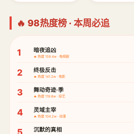
🔥 98热度榜 · 本周必追
暗夜追凶
1
🔥 热度 159.4w · 电视剧
终极反击
2
🔥 热度 141.2w · 电影
舞动奇迹·季
3
🔥 热度 119.8w · 综艺
灵域主宰
4
🔥 热度 104.2w · 动漫
沉默的真相
5