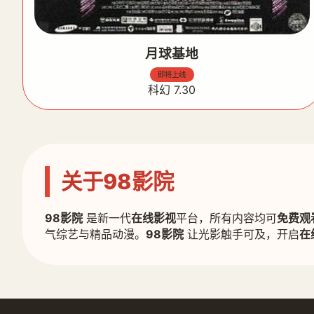
月球基地
即将上线
科幻 7.30
关于98影院
98影院
是新一代
在线影视
平台，所有内容均可
免费观
气综艺与精品动漫。
98影院
让光影触手可及，开启
在