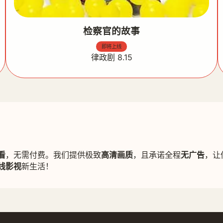
检察官的故事
即将上线
律政剧 8.15
看
，无需付费。我们提供极致
高清画质
，且承诺全程
无广告
，让
线影视
新生活！