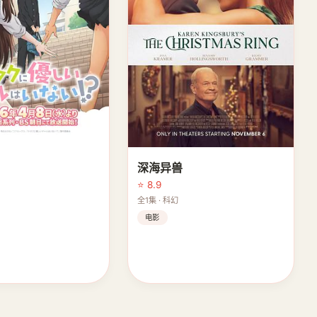
深海异兽
⭐ 8.9
作
全1集 · 科幻
电影