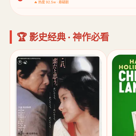
🔥 热度 92.5w · 悬疑剧
🏆 影史经典 · 神作必看