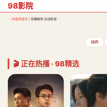
98影院
98影院首页
/ 热播推荐·在线影视
‹
动作
🎬 正在热播 · 98精选