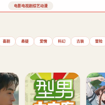
电影
电视剧
综艺
动漫
喜剧
悬疑
爱情
科幻
古装
冒险