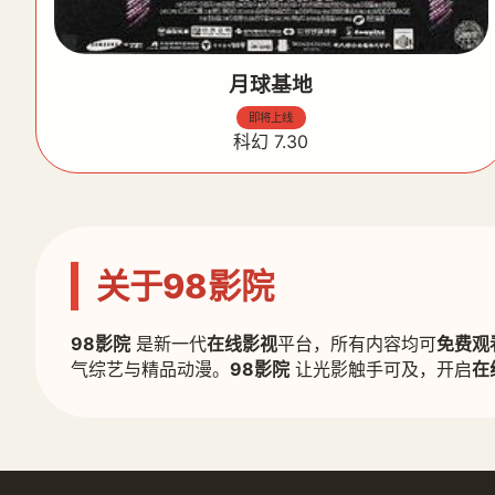
月球基地
即将上线
科幻 7.30
关于98影院
98影院
是新一代
在线影视
平台，所有内容均可
免费观
气综艺与精品动漫。
98影院
让光影触手可及，开启
在