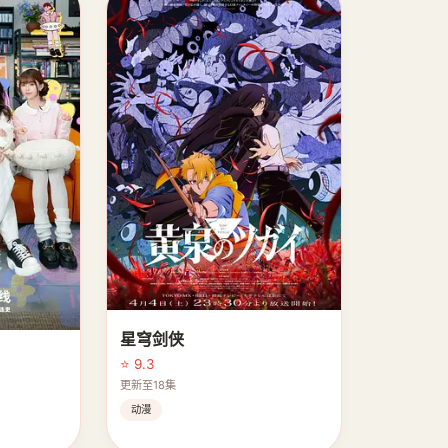
星穹剑侠
⭐ 9.3
更新至18集
动漫