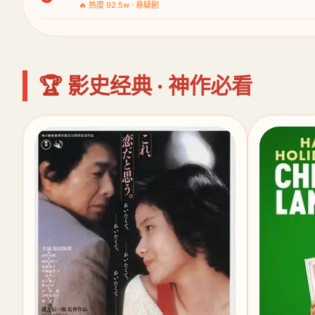
🔥 热度 92.5w · 悬疑剧
🏆 影史经典 · 神作必看