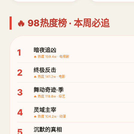
🔥 98热度榜 · 本周必追
暗夜追凶
1
🔥 热度 159.4w · 电视剧
终极反击
2
🔥 热度 141.2w · 电影
舞动奇迹·季
3
🔥 热度 119.8w · 综艺
灵域主宰
4
🔥 热度 104.2w · 动漫
沉默的真相
5