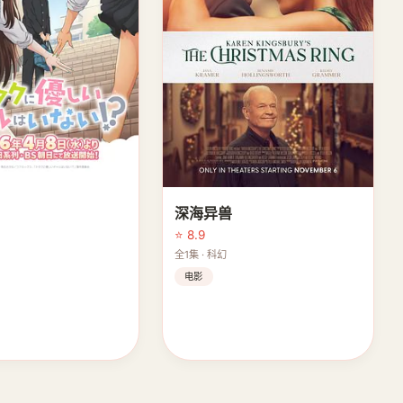
深海异兽
⭐ 8.9
作
全1集 · 科幻
电影