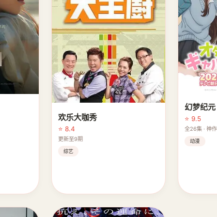
幻梦纪元
欢乐大咖秀
⭐ 9.5
⭐ 8.4
全26集 · 神
更新至9期
动漫
综艺