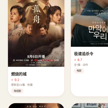
极速追杀令
⭐ 8.7
全1集 · 动作
电影
燃烧的城
⭐ 9.2
更新至24集 · 热播
电视剧