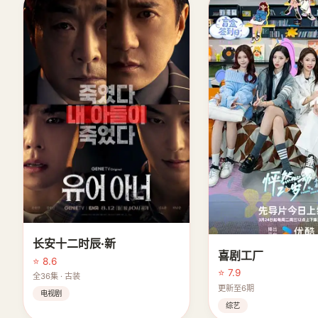
长安十二时辰·新
喜剧工厂
⭐ 8.6
⭐ 7.9
全36集 · 古装
更新至6期
电视剧
综艺