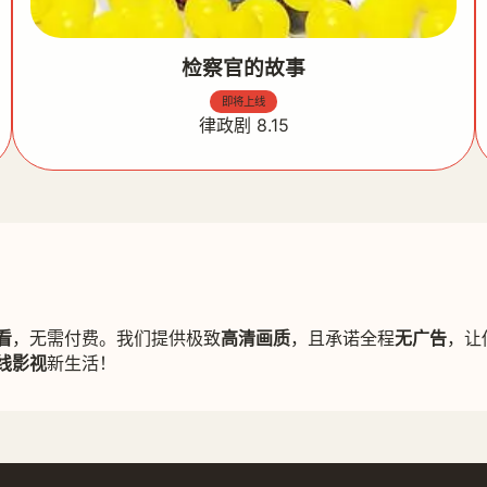
检察官的故事
即将上线
律政剧 8.15
看
，无需付费。我们提供极致
高清画质
，且承诺全程
无广告
，让
线影视
新生活！